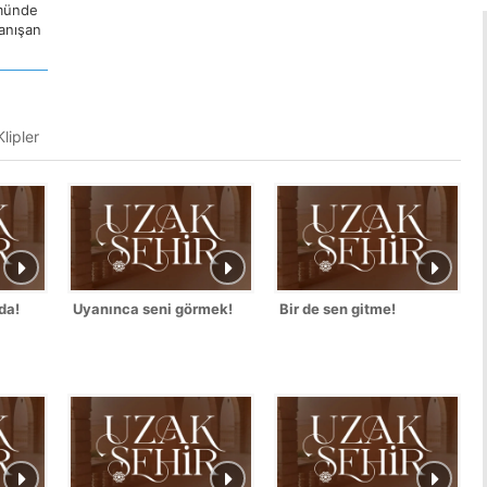
ümünde
tanışan
lipler
da!
Uyanınca seni görmek!
Bir de sen gitme!