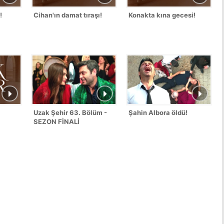
!
Cihan'ın damat tıraşı!
Konakta kına gecesi!
Uzak Şehir 63. Bölüm -
Şahin Albora öldü!
SEZON FİNALİ