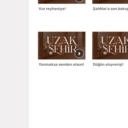
Vur reyhaniye!
ŞahNar'a son bakış
Yanmaksa senden olsun!
Düğün alışverişi!