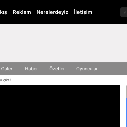
kış
Reklam
Nerelerdeyiz
İletişim
 Galeri
Haber
Özetler
Oyuncular
 çıktı!