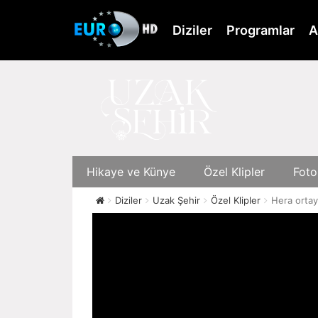
Skip
to
Diziler
Programlar
A
main
content
Hikaye ve Künye
Özel Klipler
Foto
Diziler
Uzak Şehir
Özel Klipler
Hera ortaya