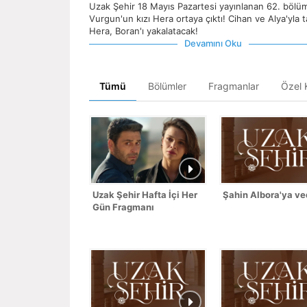
Uzak Şehir 18 Mayıs Pazartesi yayınlanan 62. böl
Vurgun'un kızı Hera ortaya çıktı! Cihan ve Alya'yla 
Hera, Boran'ı yakalatacak!
Devamını Oku
Tümü
Bölümler
Fragmanlar
Özel K
Uzak Şehir Hafta İçi Her
Şahin Albora'ya ve
Gün Fragmanı