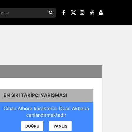
EN SIKI TAKİPÇİ YARIŞMASI
Cihan Albora karakterini Ozan Akbaba
canlandırmaktadır
DOĞRU
YANLIŞ