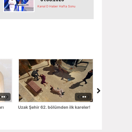
Kanal D Haber Hafta Sonu
rı
Uzak Şehir 62. bölümden ilk kareler!