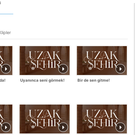
i
lipler
da!
Uyanınca seni görmek!
Bir de sen gitme!