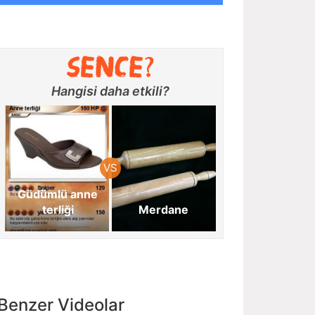
Hangisi daha etkili?
Güdümlü anne
terliği
Merdane
Benzer Videolar