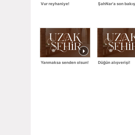
Vur reyhaniye!
ŞahNar'a son bakış
Yanmaksa senden olsun!
Düğün alışverişi!