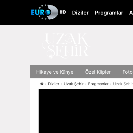
Skip
to
Diziler
Programlar
A
main
content
Hikaye ve Künye
Özel Klipler
Foto
Diziler
Uzak Şehir
Fragmanlar
Uzak Şehir