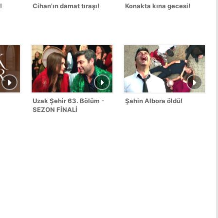
!
Cihan'ın damat tıraşı!
Konakta kına gecesi!
Uzak Şehir 63. Bölüm -
Şahin Albora öldü!
SEZON FİNALİ