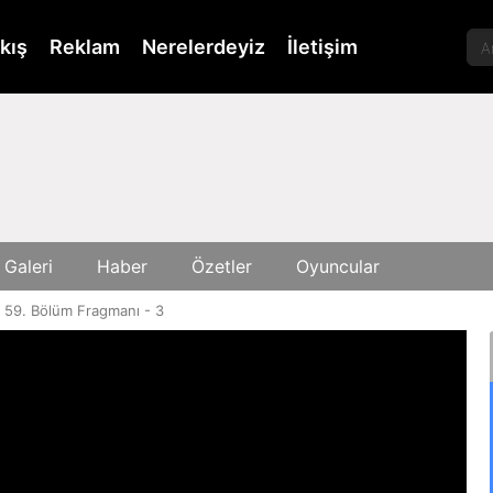
kış
Reklam
Nerelerdeyiz
İletişim
 Galeri
Haber
Özetler
Oyuncular
 59. Bölüm Fragmanı - 3