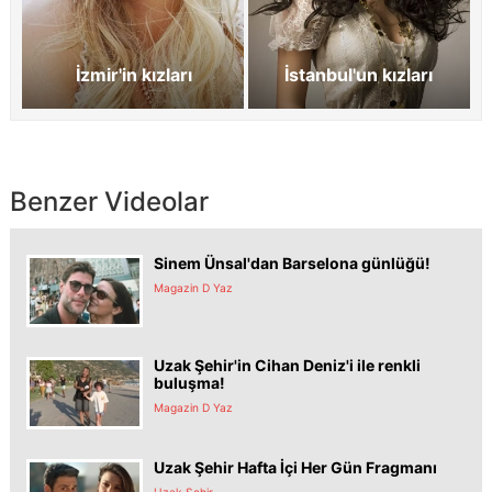
İzmir'in kızları
İstanbul'un kızları
Benzer Videolar
Sinem Ünsal'dan Barselona günlüğü!
Magazin D Yaz
Uzak Şehir'in Cihan Deniz'i ile renkli
buluşma!
Magazin D Yaz
Uzak Şehir Hafta İçi Her Gün Fragmanı
Uzak Şehir