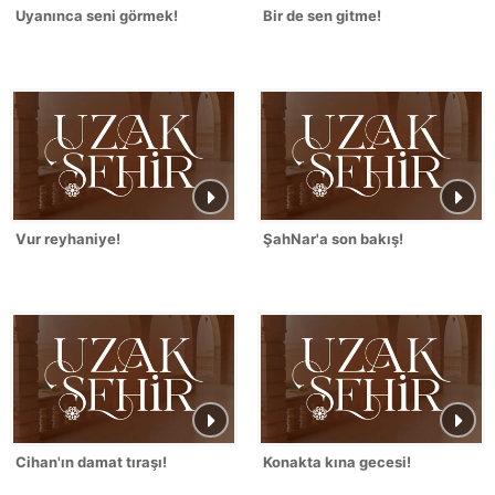
Uyanınca seni görmek!
Bir de sen gitme!
Vur reyhaniye!
ŞahNar'a son bakış!
Cihan'ın damat tıraşı!
Konakta kına gecesi!