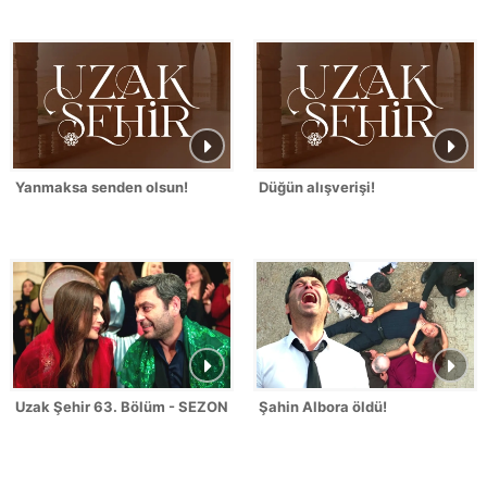
Yanmaksa senden olsun!
Düğün alışverişi!
Uzak Şehir 63. Bölüm - SEZON FİNALİ
Şahin Albora öldü!