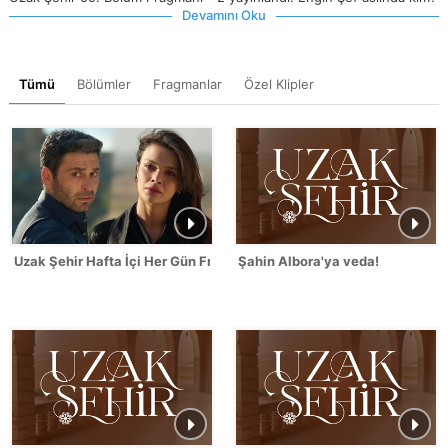
Devamını Oku
Tümü
Bölümler
Fragmanlar
Özel Klipler
Uzak Şehir Hafta İçi Her Gün Fragmanı
Şahin Albora'ya veda!