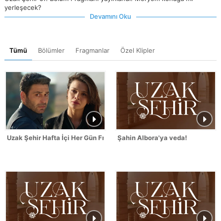
yerleşecek?
Devamını Oku
Tümü
Bölümler
Fragmanlar
Özel Klipler
Uzak Şehir Hafta İçi Her Gün Fragmanı
Şahin Albora'ya veda!