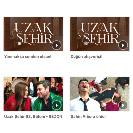
Yanmaksa senden olsun!
Düğün alışverişi!
Uzak Şehir 63. Bölüm - SEZON FİNALİ
Şahin Albora öldü!