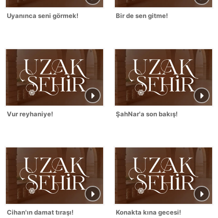
Uyanınca seni görmek!
Bir de sen gitme!
Vur reyhaniye!
ŞahNar'a son bakış!
Cihan'ın damat tıraşı!
Konakta kına gecesi!