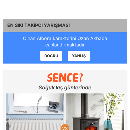
EN SIKI TAKİPÇİ YARIŞMASI
Cihan Albora karakterini Ozan Akbaba
canlandırmaktadır
DOĞRU
YANLIŞ
Soğuk kış günlerinde