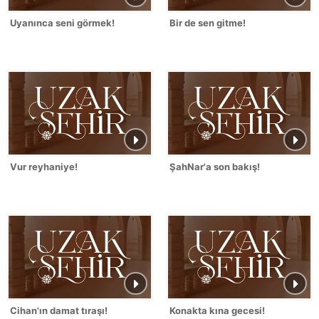
Uyanınca seni görmek!
Bir de sen gitme!
Vur reyhaniye!
ŞahNar'a son bakış!
Cihan'ın damat tıraşı!
Konakta kına gecesi!