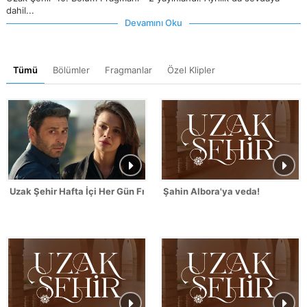
dahil...
Devamını Oku
Tümü
Bölümler
Fragmanlar
Özel Klipler
Uzak Şehir Hafta İçi Her Gün Fragmanı
Şahin Albora'ya veda!