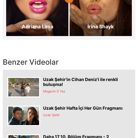
Adriana Lima
İrina Shayk
Benzer Videolar
Uzak Şehir'in Cihan Deniz'i ile renkli
buluşma!
Magazin D Yaz
Uzak Şehir Hafta İçi Her Gün Fragmanı
Uzak Şehir
Daha 17 10. Bölüm Fragmanı - 2