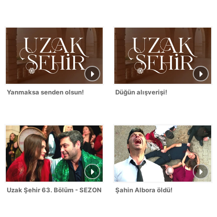
Yanmaksa senden olsun!
Düğün alışverişi!
Uzak Şehir 63. Bölüm - SEZON FİNALİ
Şahin Albora öldü!