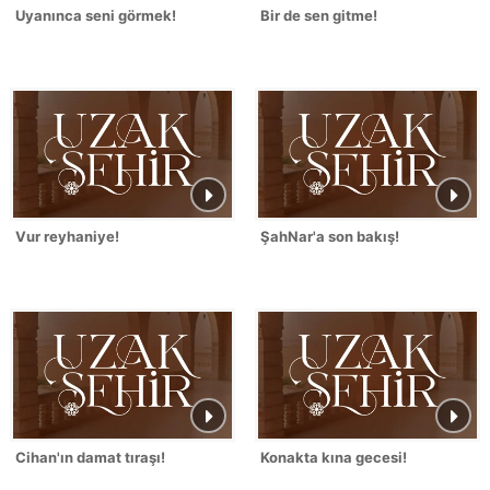
Uyanınca seni görmek!
Bir de sen gitme!
Vur reyhaniye!
ŞahNar'a son bakış!
Cihan'ın damat tıraşı!
Konakta kına gecesi!