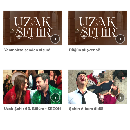
Yanmaksa senden olsun!
Düğün alışverişi!
Uzak Şehir 63. Bölüm - SEZON FİNALİ
Şahin Albora öldü!