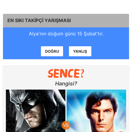
EN SIKI TAKİPÇİ YARIŞMASI
Alya'nın doğum günü 15 Şubat'tır.
DOĞRU
YANLIŞ
Hangisi?