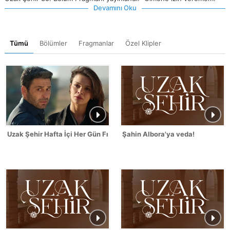
Devamını Oku
Tümü
Bölümler
Fragmanlar
Özel Klipler
Uzak Şehir Hafta İçi Her Gün Fragmanı
Şahin Albora'ya veda!