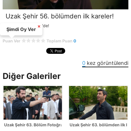
Uzak Şehir 56. bölümden ilk kareler!
Uzak Şehir Kanal D'de!
×
Şimdi Oy Ver
Puan Ver
Toplam Puan
0
0
kez görüntülendi
Diğer Galeriler
Uzak Şehir 63. Bölüm Fotoğrafları - SEZON FİNALİ
Uzak Şehir 63. bölümden ilk ka