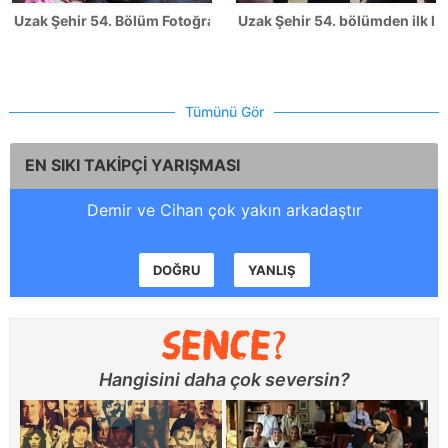
Uzak Şehir 54. Bölüm Fotoğrafları
Uzak Şehir 54. bölümden ilk ka
Tümünü Gör
EN SIKI TAKİPÇİ YARIŞMASI
Demir ve Cihan çok yakın arkadaştır
DOĞRU
YANLIŞ
Hangisini daha çok seversin?