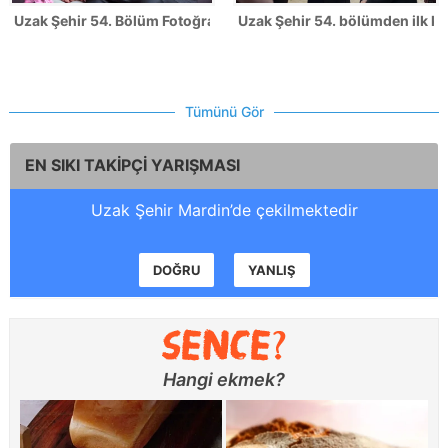
Uzak Şehir 54. Bölüm Fotoğrafları
Uzak Şehir 54. bölümden ilk ka
Tümünü Gör
EN SIKI TAKİPÇİ YARIŞMASI
Uzak Şehir Mardin’de çekilmektedir
DOĞRU
YANLIŞ
Hangi ekmek?