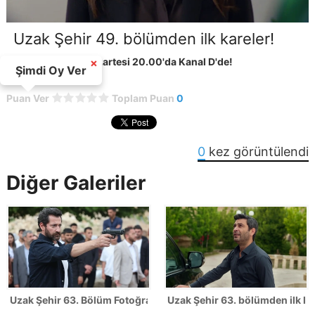
Uzak Şehir 49. bölümden ilk kareler!
Uzak Şehir her pazartesi 20.00'da Kanal D'de!
×
Şimdi Oy Ver
Puan Ver
Toplam Puan
0
0
kez görüntülendi
Diğer Galeriler
Uzak Şehir 63. Bölüm Fotoğrafları - SEZON FİNALİ
Uzak Şehir 63. bölümden ilk ka