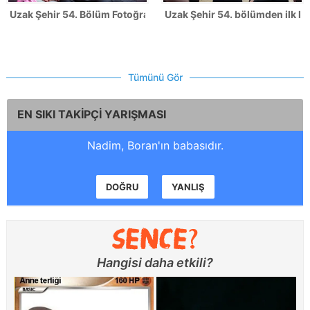
Uzak Şehir 54. Bölüm Fotoğrafları
Uzak Şehir 54. bölümden ilk ka
Tümünü Gör
EN SIKI TAKİPÇİ YARIŞMASI
Nadim, Boran'ın babasıdır.
DOĞRU
YANLIŞ
Hangisi daha etkili?