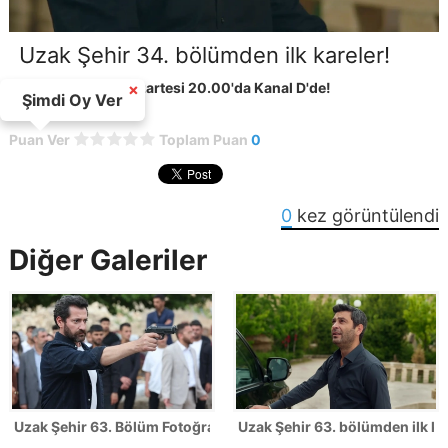
Uzak Şehir 34. bölümden ilk kareler!
Uzak Şehir her pazartesi 20.00'da Kanal D'de!
×
Şimdi Oy Ver
Puan Ver
Toplam Puan
0
0
kez görüntülendi
Diğer Galeriler
Uzak Şehir 63. Bölüm Fotoğrafları - SEZON FİNALİ
Uzak Şehir 63. bölümden ilk ka