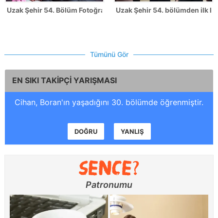
Uzak Şehir 54. Bölüm Fotoğrafları
Uzak Şehir 54. bölümden ilk ka
Tümünü Gör
EN SIKI TAKİPÇİ YARIŞMASI
Cihan, Boran'ın yaşadığını 30. bölümde öğrenmiştir.
DOĞRU
YANLIŞ
Patronumu