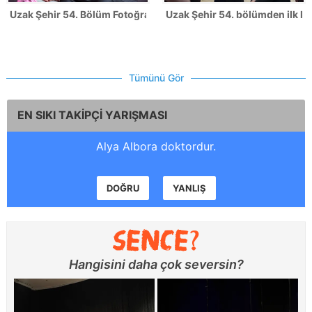
Uzak Şehir 54. Bölüm Fotoğrafları
Uzak Şehir 54. bölümden ilk ka
Tümünü Gör
EN SIKI TAKİPÇİ YARIŞMASI
Alya Albora doktordur.
DOĞRU
YANLIŞ
Hangisini daha çok seversin?