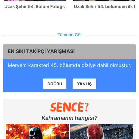
Uzak Şehir 54. Bölüm Fotoğrafları
Uzak Şehir 54. bölümden ilk ka
Tümünü Gör
EN SIKI TAKİPÇİ YARIŞMASI
Meryem karakteri 45. bölümde diziye dahil olmuştur.
DOĞRU
YANLIŞ
Kahramanın hangisi?