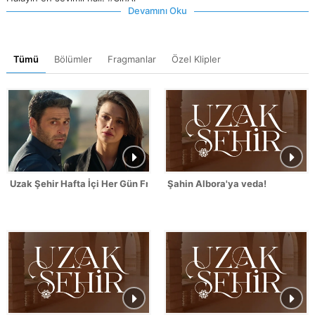
Devamını Oku
Tümü
Bölümler
Fragmanlar
Özel Klipler
Uzak Şehir Hafta İçi Her Gün Fragmanı
Şahin Albora'ya veda!