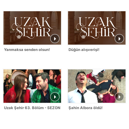
Yanmaksa senden olsun!
Düğün alışverişi!
Uzak Şehir 63. Bölüm - SEZON FİNALİ
Şahin Albora öldü!