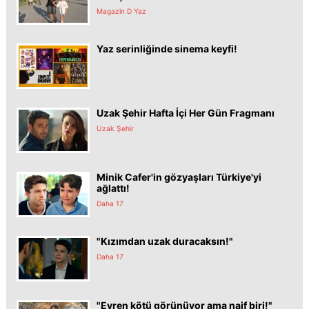
Magazin D Yaz
Yaz serinliğinde sinema keyfi!
Uzak Şehir Hafta İçi Her Gün Fragmanı
Uzak Şehir
Minik Cafer'in gözyaşları Türkiye'yi
ağlattı!
Daha 17
"Kızımdan uzak duracaksın!"
Daha 17
"Evren kötü görünüyor ama naif biri!"