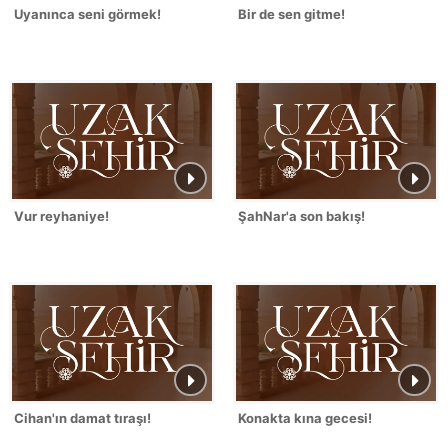
Uyanınca seni görmek!
Bir de sen gitme!
Vur reyhaniye!
ŞahNar'a son bakış!
Cihan'ın damat tıraşı!
Konakta kına gecesi!