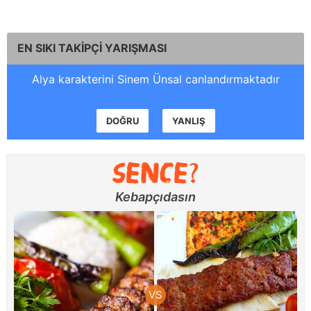
EN SIKI TAKİPÇİ YARIŞMASI
Alya karakterini Sinem Ünsal canlandırmaktadır
DOĞRU
YANLIŞ
Kebapçıdasın