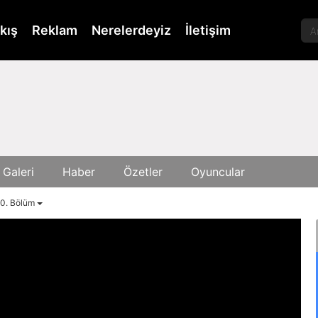
kış
Reklam
Nerelerdeyiz
İletişim
 Galeri
Haber
Özetler
Oyuncular
50. Bölüm