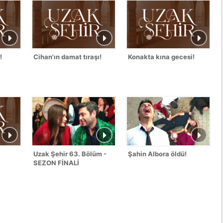
!
Cihan'ın damat tıraşı!
Konakta kına gecesi!
Uzak Şehir 63. Bölüm -
Şahin Albora öldü!
SEZON FİNALİ