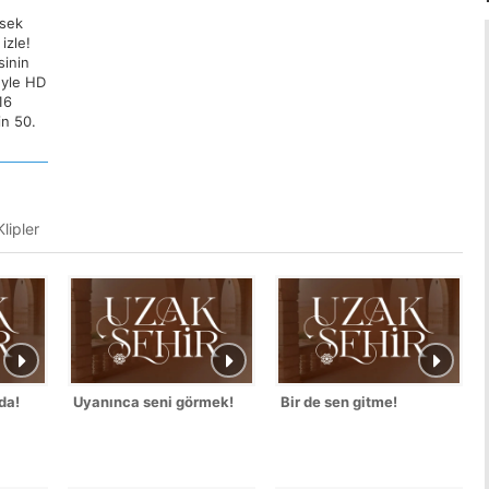
ksek
izle!
sinin
üyle HD
16
in 50.
lipler
da!
Uyanınca seni görmek!
Bir de sen gitme!