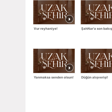
Vur reyhaniye!
ŞahNar'a son bakış
Yanmaksa senden olsun!
Düğün alışverişi!