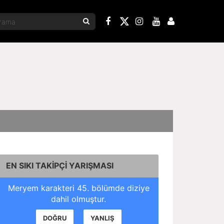
EN SIKI TAKİPÇİ YARIŞMASI
Meryem karakteri 45. bölümde diziye
dahil olmuştur.
DOĞRU
YANLIŞ