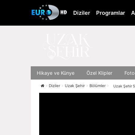
Skip
to
Diziler
Programlar
A
main
content
Hikaye ve Künye
Özel Klipler
Foto
Diziler
Uzak Şehir
Bölümler
Uzak Şehir 