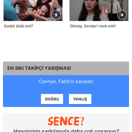
Sadık öldü mü?
Dönüş, Serdar'ı terk etti!
EN SIKI TAKİPÇİ YARIŞMASI
Cevriye, Fatih'in karısıdır
DOĞRU
YANLIŞ
Hangisinin şarkılarıyla daha çok coşarsın?