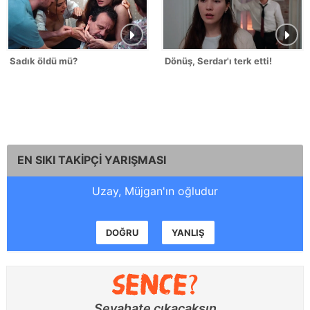
Sadık öldü mü?
Dönüş, Serdar'ı terk etti!
EN SIKI TAKİPÇİ YARIŞMASI
Uzay, Müjgan'ın oğludur
DOĞRU
YANLIŞ
Seyahate çıkacaksın