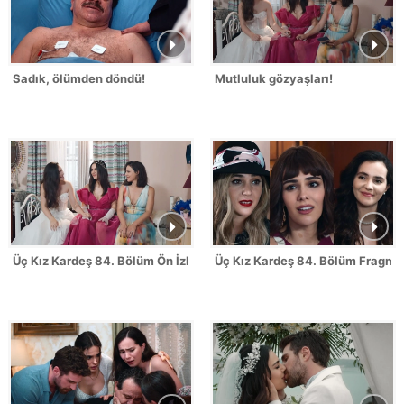
Sadık, ölümden döndü!
Mutluluk gözyaşları!
Üç Kız Kardeş 84. Bölüm Ön İzleme - FİNAL
Üç Kız Kardeş 84. Bölüm Fragman