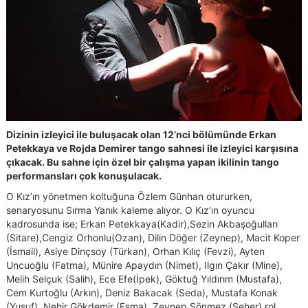
Dizinin izleyici ile buluşacak olan 12’nci bölümünde Erkan
Petekkaya ve Rojda Demirer tango sahnesi ile izleyici karşısına
çıkacak. Bu sahne için özel bir çalışma yapan ikilinin tango
performansları çok konuşulacak.
O Kız’ın yönetmen koltuğuna Özlem Günhan otururken,
senaryosunu Sırma Yanık kaleme alıyor. O Kız’ın oyuncu
kadrosunda ise; Erkan Petekkaya(Kadir),Sezin Akbaşoğulları
(Sitare),Cengiz Orhonlu(Ozan), Dilin Döğer (Zeynep), Macit Koper
(İsmail), Asiye Dinçsoy (Türkan), Orhan Kılıç (Fevzi), Ayten
Uncuoğlu (Fatma), Münire Apaydın (Nimet), Ilgın Çakır (Mine),
Melih Selçuk (Salih), Ece Efe(İpek), Göktuğ Yıldırım (Mustafa),
Cem Kurtoğlu (Arkın), Deniz Bakacak (Seda), Mustafa Konak
(Yusuf), Nehir Gökdemir (Esma), Zeynep Sönmez (Seher) rol