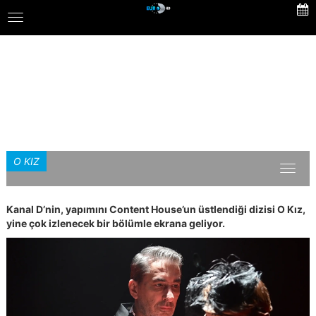
Skip
Toggle
to
navigation
main
content
O KIZ
Toggl
naviga
Kanal D’nin, yapımını Content House’un üstlendiği dizisi O Kız,
yine çok izlenecek bir bölümle ekrana geliyor.