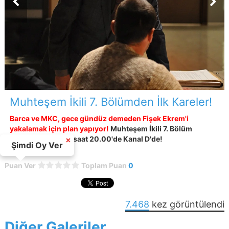
Muhteşem İkili 7. Bölümden İlk Kareler!
Barca ve MKC, gece gündüz demeden Fişek Ekrem'i
yakalamak için plan yapıyor!
Muhteşem İkili 7. Bölüm
perşembe akşamı saat 20.00'de Kanal D'de!
×
Şimdi Oy Ver
Puan Ver
Toplam Puan
0
7.468
kez görüntülendi
Diğer Galeriler