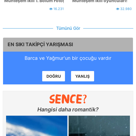
Muhteşem İkili 1. Bölüm Fotoğrafları
Muhteşem İkili oyuncuları!
16.231
32.980
Tümünü Gör
EN SIKI TAKİPÇİ YARIŞMASI
Barca ve Yağmur'un bir çocuğu vardır
DOĞRU
YANLIŞ
Hangisi daha romantik?