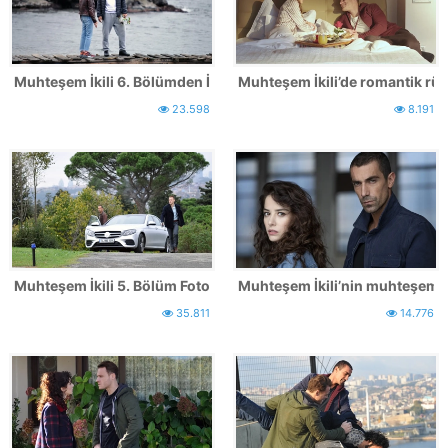
Muhteşem İkili 6. Bölümden İlk Kareler!
Muhteşem İkili’de romantik rüz
23.598
8.191
Muhteşem İkili 5. Bölüm Fotoğrafları
Muhteşem İkili’nin muhteşem çi
35.811
14.776