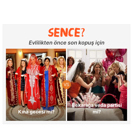
Evlilikten önce son kopuş için
Bekarlığa veda partisi
Kına gecesi mi?
mi?