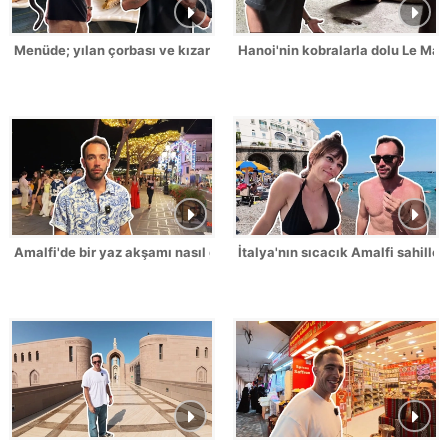
Menüde; yılan çorbası ve kızarmış yılan eti!
Hanoi'nin kobralarla dolu Le Mat
Amalfi'de bir yaz akşamı nasıl geçer?
İtalya'nın sıcacık Amalfi sahilleri