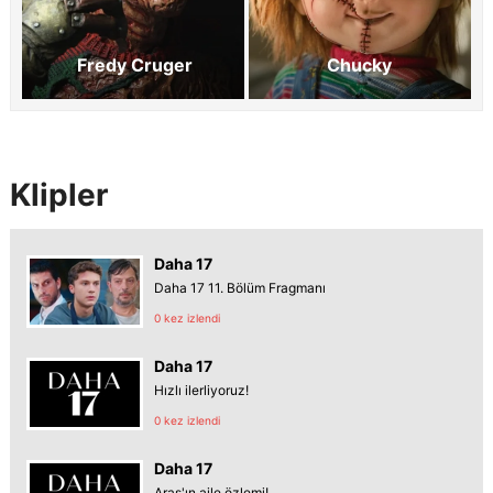
Fredy Cruger
Chucky
Klipler
Daha 17
Daha 17 11. Bölüm Fragmanı
0 kez izlendi
Daha 17
Hızlı ilerliyoruz!
0 kez izlendi
Daha 17
Aras'ın aile özlemi!