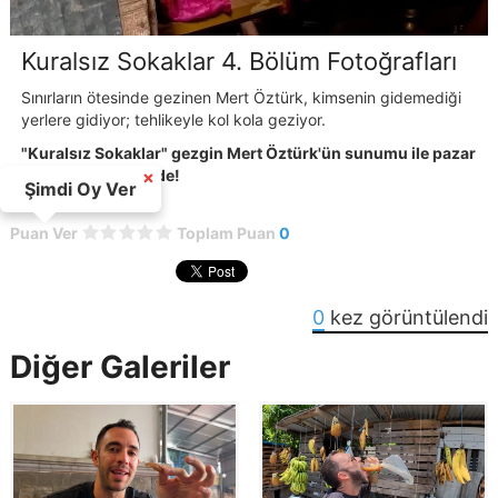
Kuralsız Sokaklar 4. Bölüm Fotoğrafları
Sınırların ötesinde gezinen Mert Öztürk, kimsenin gidemediği
yerlere gidiyor; tehlikeyle kol kola geziyor.
"Kuralsız Sokaklar" gezgin Mert Öztürk'ün sunumu ile pazar
20.00'de Kanal D'de!
×
Şimdi Oy Ver
Puan Ver
Toplam Puan
0
0
kez görüntülendi
Diğer Galeriler