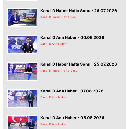
Kanal D Haber Hafta Sonu - 26.07.2026
Kanal D Haber Hafta Sonu
Kanal D Ana Haber - 06.08.2026
Kanal D Ana Haber
Kanal D Haber Hafta Sonu - 25.07.2026
Kanal D Haber Hafta Sonu
Kanal D Ana Haber - 07.08.2026
Kanal D Ana Haber
Kanal D Ana Haber - 05.08.2026
Kanal D Ana Haber