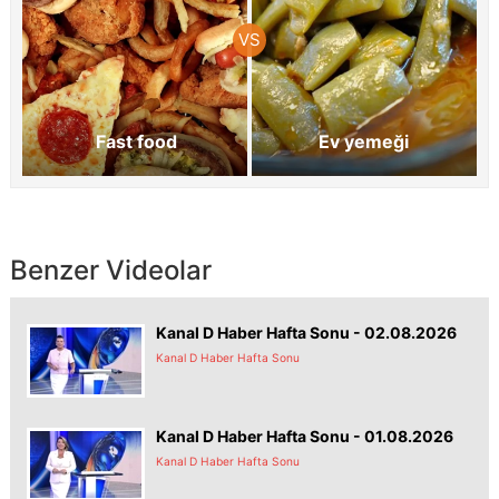
Fast food
Ev yemeği
Benzer Videolar
Kanal D Haber Hafta Sonu - 02.08.2026
Kanal D Haber Hafta Sonu
Kanal D Haber Hafta Sonu - 01.08.2026
Kanal D Haber Hafta Sonu