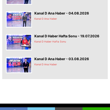
Kanal D Ana Haber - 04.08.2026
Kanal D Ana Haber
Kanal D Haber Hafta Sonu - 19.07.2026
Kanal D Haber Hafta Sonu
Kanal D Ana Haber - 03.08.2026
Kanal D Ana Haber