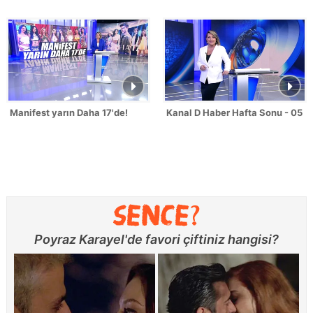
Manifest yarın Daha 17'de!
Kanal D Haber Hafta Sonu - 05.
Poyraz Karayel'de favori çiftiniz hangisi?