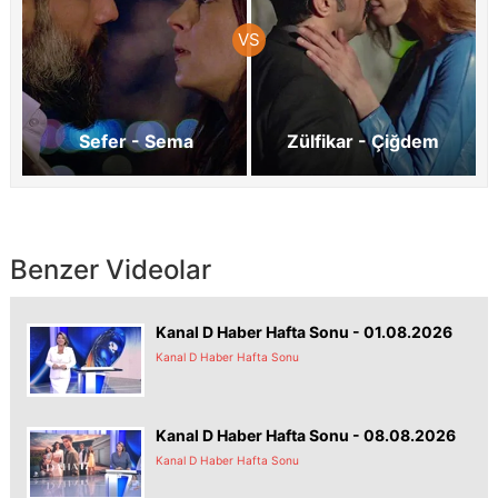
Sefer - Sema
Zülfikar - Çiğdem
Benzer Videolar
Kanal D Haber Hafta Sonu - 01.08.2026
Kanal D Haber Hafta Sonu
Kanal D Haber Hafta Sonu - 08.08.2026
Kanal D Haber Hafta Sonu