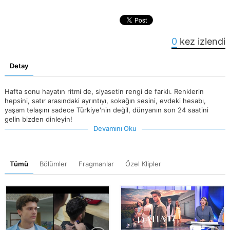
0
kez izlendi
Detay
Hafta sonu hayatın ritmi de, siyasetin rengi de farklı. Renklerin
hepsini, satır arasındaki ayrıntıyı, sokağın sesini, evdeki hesabı,
yaşam telaşını sadece Türkiye'nin değil, dünyanın son 24 saatini
gelin bizden dinleyin!
Devamını Oku
Tümü
Bölümler
Fragmanlar
Özel Klipler