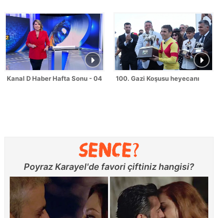
Kanal D Haber Hafta Sonu - 04.07.2026
100. Gazi Koşusu heyecanı
Poyraz Karayel'de favori çiftiniz hangisi?