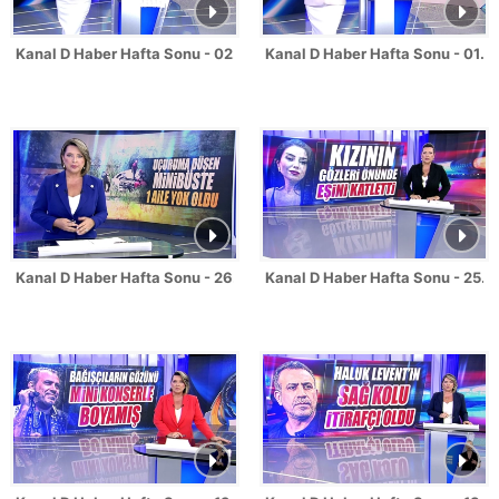
Kanal D Haber Hafta Sonu - 02.08.2026
Kanal D Haber Hafta Sonu - 01.
Kanal D Haber Hafta Sonu - 26.07.2026
Kanal D Haber Hafta Sonu - 25.