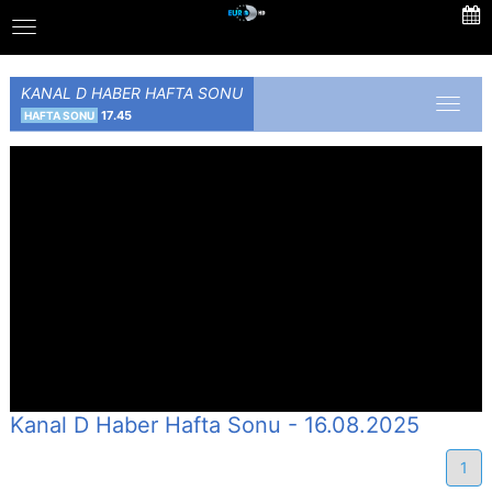
Skip
Toggle
to
navigation
main
content
KANAL D HABER HAFTA SONU
Toggl
17.45
HAFTA SONU
naviga
Kanal D Haber Hafta Sonu - 16.08.2025
1