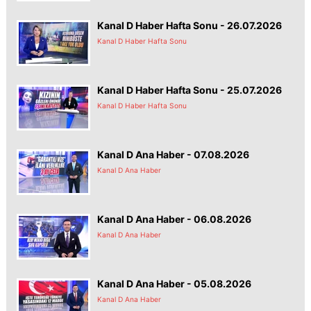
Kanal D Haber Hafta Sonu - 26.07.2026
Kanal D Haber Hafta Sonu
Kanal D Haber Hafta Sonu - 25.07.2026
Kanal D Haber Hafta Sonu
Kanal D Ana Haber - 07.08.2026
Kanal D Ana Haber
Kanal D Ana Haber - 06.08.2026
Kanal D Ana Haber
Kanal D Ana Haber - 05.08.2026
Kanal D Ana Haber