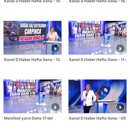
Kanal D Haber Hafta Sonu - 19.07.2026
Kanal D Haber Hafta Sonu - 18.0
Kanal D Haber Hafta Sonu - 12.07.2026
Kanal D Haber Hafta Sonu - 11.0
Manifest yarın Daha 17'de!
Kanal D Haber Hafta Sonu - 05.