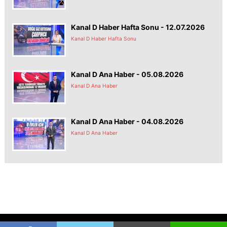
Kanal D Haber Hafta Sonu - 12.07.2026
Kanal D Haber Hafta Sonu
Kanal D Ana Haber - 05.08.2026
Kanal D Ana Haber
Kanal D Ana Haber - 04.08.2026
Kanal D Ana Haber