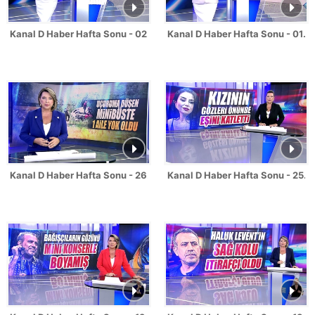
Kanal D Haber Hafta Sonu - 02.08.2026
Kanal D Haber Hafta Sonu - 01.
Kanal D Haber Hafta Sonu - 26.07.2026
Kanal D Haber Hafta Sonu - 25.