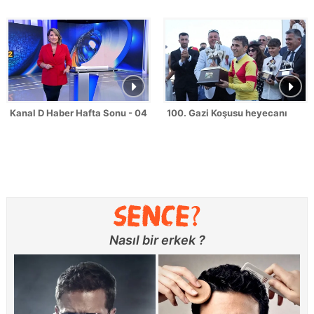
Kanal D Haber Hafta Sonu - 04.07.2026
100. Gazi Koşusu heyecanı
Nasıl bir erkek ?