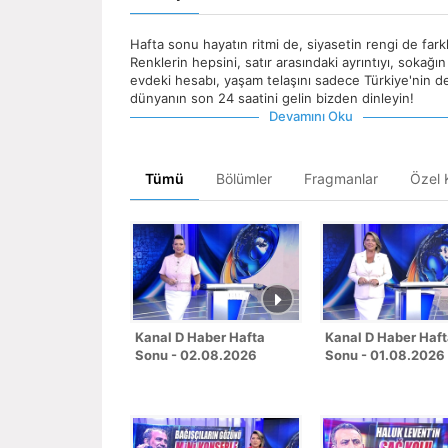
Hafta sonu hayatın ritmi de, siyasetin rengi de farkl
Renklerin hepsini, satır arasındaki ayrıntıyı, sokağın
evdeki hesabı, yaşam telaşını sadece Türkiye'nin de
dünyanın son 24 saatini gelin bizden dinleyin!
Devamını Oku
Tümü
Bölümler
Fragmanlar
Özel K
Kanal D Haber Hafta
Kanal D Haber Haf
Sonu - 02.08.2026
Sonu - 01.08.2026