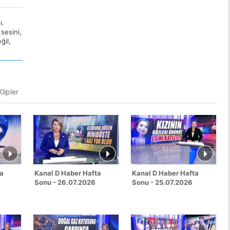
ı.
 sesini,
ğil,
lipler
ta
Kanal D Haber Hafta
Kanal D Haber Hafta
Sonu - 26.07.2026
Sonu - 25.07.2026