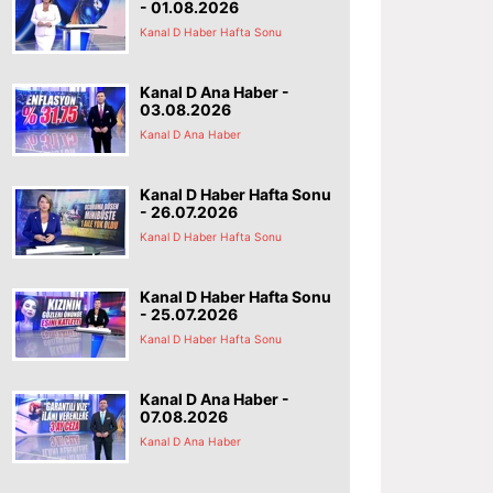
- 01.08.2026
Kanal D Haber Hafta Sonu
Kanal D Ana Haber -
03.08.2026
Kanal D Ana Haber
Kanal D Haber Hafta Sonu
- 26.07.2026
Kanal D Haber Hafta Sonu
Kanal D Haber Hafta Sonu
- 25.07.2026
Kanal D Haber Hafta Sonu
Kanal D Ana Haber -
07.08.2026
Kanal D Ana Haber