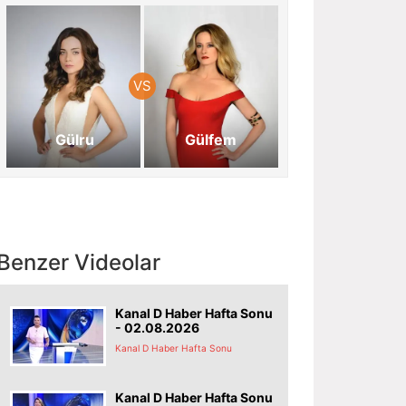
Gülru
Gülfem
Benzer Videolar
Kanal D Haber Hafta Sonu
- 02.08.2026
Kanal D Haber Hafta Sonu
Kanal D Haber Hafta Sonu