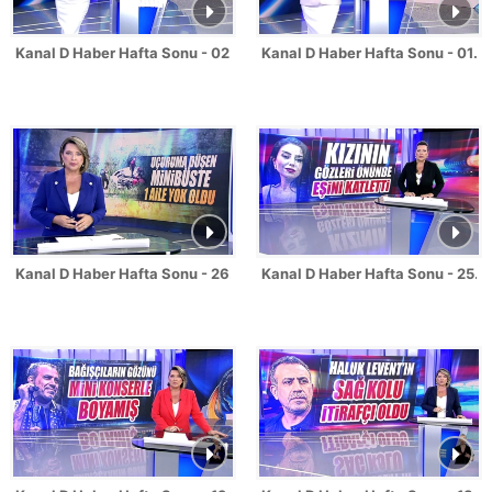
Kanal D Haber Hafta Sonu - 02.08.2026
Kanal D Haber Hafta Sonu - 01.
Kanal D Haber Hafta Sonu - 26.07.2026
Kanal D Haber Hafta Sonu - 25.