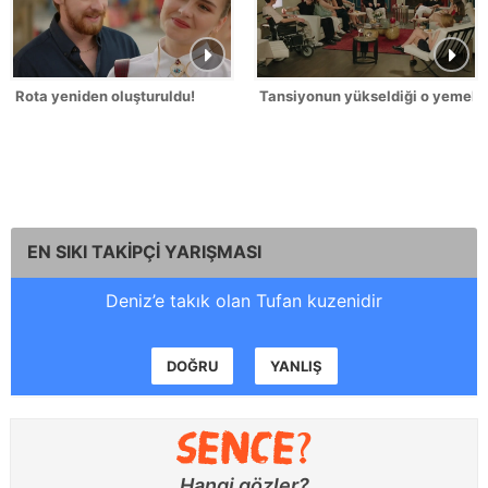
Rota yeniden oluşturuldu!
Tansiyonun yükseldiği o yemek!
EN SIKI TAKİPÇİ YARIŞMASI
Deniz’e takık olan Tufan kuzenidir
DOĞRU
YANLIŞ
Hangi gözler?