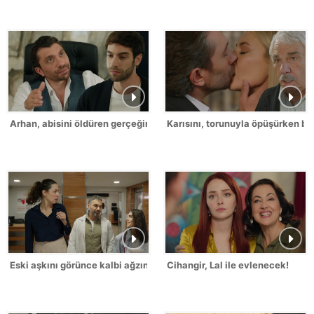
Arhan, abisini öldüren gerçeğin peşine düştü!
Karısını, torunuyla öpüşürken bas
Eski aşkını görünce kalbi ağzına geldi!
Cihangir, Lal ile evlenecek!