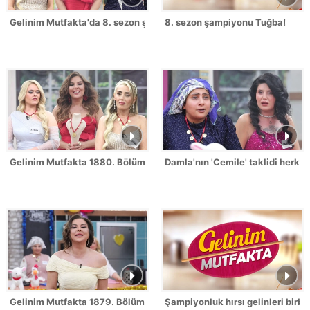
Gelinim Mutfakta'da 8. sezon şampiyonu kim oldu?
8. sezon şampiyonu Tuğba!
Gelinim Mutfakta 1880. Bölümde gün birincisi kim oldu?
Damla'nın 'Cemile' taklidi herk
Gelinim Mutfakta 1879. Bölüm / 2 Temmuz 2026
Şampiyonluk hırsı gelinleri birbi