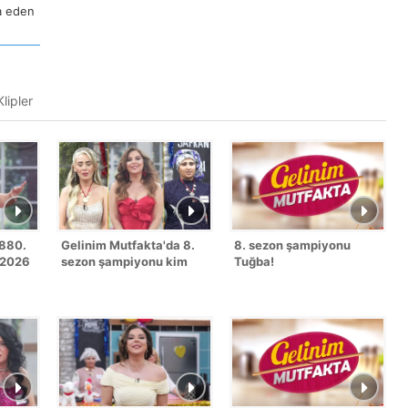
a eden
lipler
1880.
Gelinim Mutfakta'da 8.
8. sezon şampiyonu
 2026
sezon şampiyonu kim
Tuğba!
oldu?