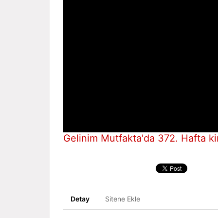
Gelinim Mutfakta'da 372. Hafta k
Detay
Sitene Ekle