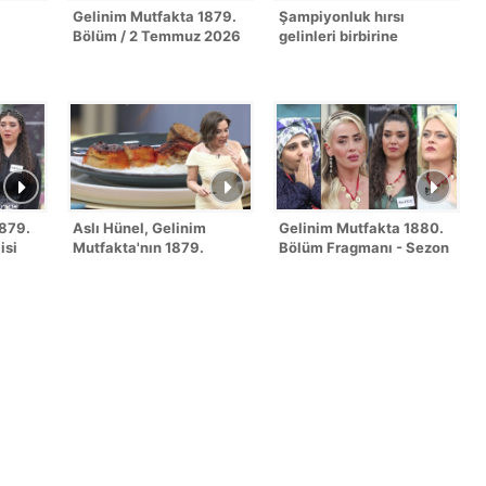
Gelinim Mutfakta 1879.
Şampiyonluk hırsı
Bölüm / 2 Temmuz 2026
gelinleri birbirine
düşürdü!
1879.
Aslı Hünel, Gelinim
Gelinim Mutfakta 1880.
isi
Mutfakta'nın 1879.
Bölüm Fragmanı - Sezon
Bölümünde en yüksek
Finali
puanı kime verdi?