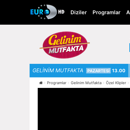
Skip
to
Diziler
Programlar
A
main
content
GELİNİM MUTFAKTA
13.00
PAZARTESİ
Programlar
Gelinim Mutfakta
Özel Klipler