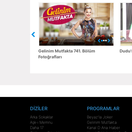
Gelinim Mutfakta 741. Bölüm
Dudu'n
Fotoğrafları
DİZİLER
PROGRAMLAR
Arka Sokaklar
Beyaz'la Joker
Aşk-ı Memnu
Gelinim Mutfakta
Daha 17
Kanal D Ana Haber