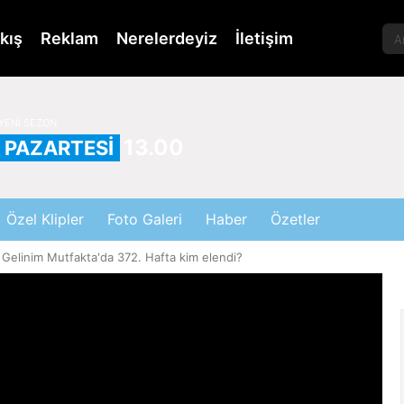
kış
Reklam
Nerelerdeyiz
İletişim
YENİ SEZON
13.00
PAZARTESİ
Özel Klipler
Foto Galeri
Haber
Özetler
Gelinim Mutfakta'da 372. Hafta kim elendi?