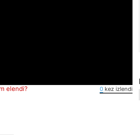
im elendi?
0
kez izlendi