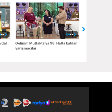
'da!
Gelinim Mutfakta'ya 98. Hafta katılan
yarışmacılar