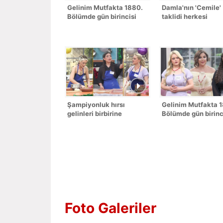
Gelinim Mutfakta 1880.
Damla'nın 'Cemile'
Bölümde gün birincisi
taklidi herkesi
kim oldu?
kahkahaya boğdu!
Şampiyonluk hırsı
Gelinim Mutfakta 
gelinleri birbirine
Bölümde gün birinc
düşürdü!
kim oldu?
Foto Galeriler