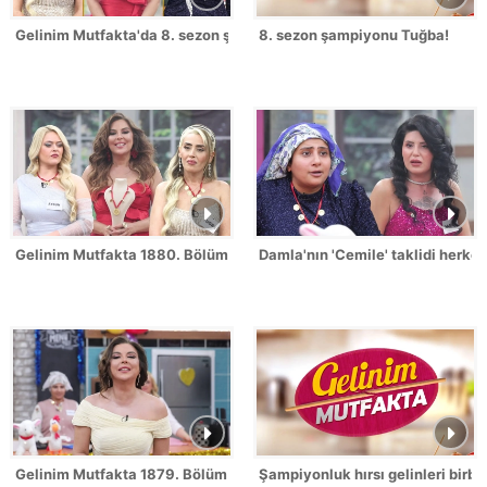
Gelinim Mutfakta'da 8. sezon şampiyonu kim oldu?
8. sezon şampiyonu Tuğba!
Gelinim Mutfakta 1880. Bölümde gün birincisi kim oldu?
Damla'nın 'Cemile' taklidi herk
Gelinim Mutfakta 1879. Bölüm / 2 Temmuz 2026
Şampiyonluk hırsı gelinleri birbi