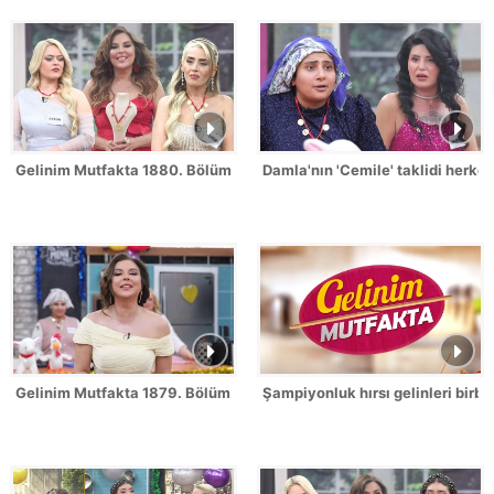
Gelinim Mutfakta 1880. Bölümde gün birincisi kim oldu?
Damla'nın 'Cemile' taklidi herk
Gelinim Mutfakta 1879. Bölüm / 2 Temmuz 2026
Şampiyonluk hırsı gelinleri birbi