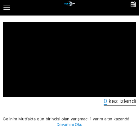
Skip
Toggle
to
navigation
main
content
0
kez izlendi
Gelinim Mutfakta gün birincisi olan yarışmacı 1 yarım altın kazandı!
Devamını Oku