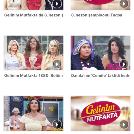
Gelinim Mutfakta'da 8. sezon şampiyonu kim oldu?
8. sezon şampiyonu Tuğba!
Gelinim Mutfakta 1880. Bölümde gün birincisi kim oldu?
Damla'nın 'Cemile' taklidi herk