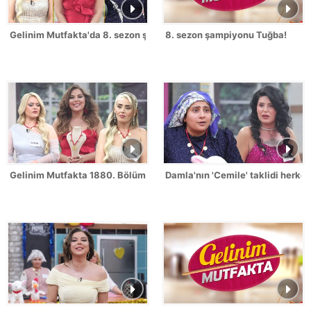
Gelinim Mutfakta'da 8. sezon şampiyonu kim oldu?
8. sezon şampiyonu Tuğba!
Gelinim Mutfakta 1880. Bölümde gün birincisi kim oldu?
Damla'nın 'Cemile' taklidi herk