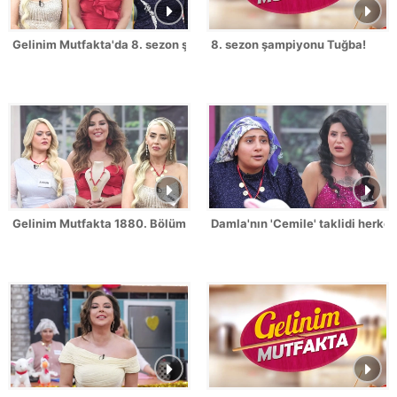
Gelinim Mutfakta'da 8. sezon şampiyonu kim oldu?
8. sezon şampiyonu Tuğba!
Gelinim Mutfakta 1880. Bölümde gün birincisi kim oldu?
Damla'nın 'Cemile' taklidi herk