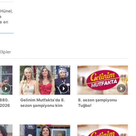
 Hünel,
a
ve en
lipler
1880.
Gelinim Mutfakta'da 8.
8. sezon şampiyonu
 2026
sezon şampiyonu kim
Tuğba!
oldu?