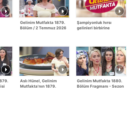
Gelinim Mutfakta 1879.
Şampiyonluk hırsı
Bölüm / 2 Temmuz 2026
gelinleri birbirine
düşürdü!
1879.
Aslı Hünel, Gelinim
Gelinim Mutfakta 1880.
isi
Mutfakta'nın 1879.
Bölüm Fragmanı - Sezon
Bölümünde en yüksek
Finali
puanı kime verdi?