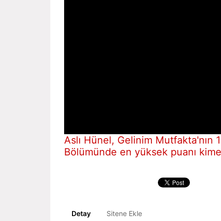
Aslı Hünel, Gelinim Mutfakta'nın 
Bölümünde en yüksek puanı kime
Detay
Sitene Ekle