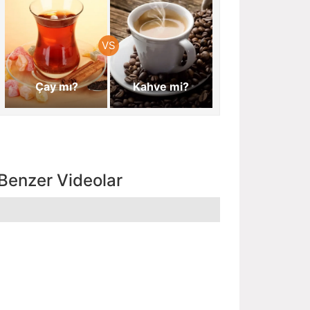
Çay mı?
Kahve mi?
Benzer Videolar