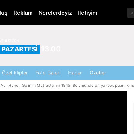
kış
Reklam
Nerelerdeyiz
İletişim
YENİ SEZON
13.00
PAZARTESİ
Özel Klipler
Foto Galeri
Haber
Özetler
Aslı Hünel, Gelinim Mutfakta'nın 1845. Bölümünde en yüksek puanı kim