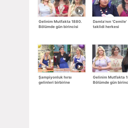
Gelinim Mutfakta 1880.
Damla'nın 'Cemile'
Bölümde gün birincisi
taklidi herkesi
kim oldu?
kahkahaya boğdu!
Şampiyonluk hırsı
Gelinim Mutfakta 
gelinleri birbirine
Bölümde gün birinc
düşürdü!
kim oldu?