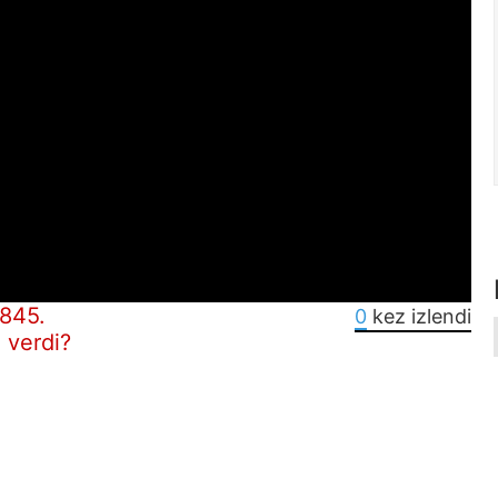
1845.
0
kez izlendi
 verdi?