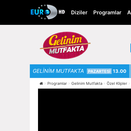
Skip
to
Diziler
Programlar
A
main
content
GELİNİM MUTFAKTA
13.00
PAZARTESİ
Programlar
Gelinim Mutfakta
Özel Klipler