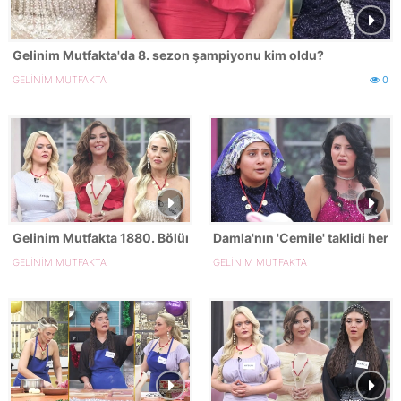
Gelinim Mutfakta'da 8. sezon şampiyonu kim oldu?
GELİNİM MUTFAKTA
0
Gelinim Mutfakta 1880. Bölümde gün birincisi kim oldu?
Damla'nın 'Cemile' taklidi her
GELİNİM MUTFAKTA
GELİNİM MUTFAKTA