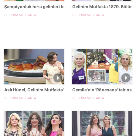
Şampiyonluk hırsı gelinleri birbirine düşürdü!
Gelinim Mutfakta 1879. Bölümd
GELİNİM MUTFAKTA
GELİNİM MUTFAKTA
Aslı Hünel, Gelinim Mutfakta'nın 1879. Bölümünde en yüksek pu
Cemile'nin 'Rönesans' tablosu!
GELİNİM MUTFAKTA
GELİNİM MUTFAKTA