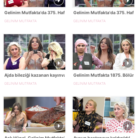
Gelinim Mutfakta'da 375. Hafta kim birinci oldu?
Gelinim Mutfakta'da 375. Hafta
GELİNİM MUTFAKTA
GELİNİM MUTFAKTA
Ajda bileziği kazanan kayınvalide kim? - 26 Haziran 2026
Gelinim Mutfakta 1875. Bölümd
GELİNİM MUTFAKTA
GELİNİM MUTFAKTA
Aslı Hünel, Gelinim Mutfakta'nın 1875. Bölümünde en yüksek pu
Aysun hastaneye kaldırıldı!