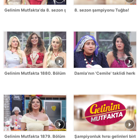
Gelinim Mutfakta'da 8. sezon şampiyonu kim oldu?
8. sezon şampiyonu Tuğba!
Gelinim Mutfakta 1880. Bölümde gün birincisi kim oldu?
Damla'nın 'Cemile' taklidi herk
Gelinim Mutfakta 1879. Bölüm / 2 Temmuz 2026
Şampiyonluk hırsı gelinleri birbi