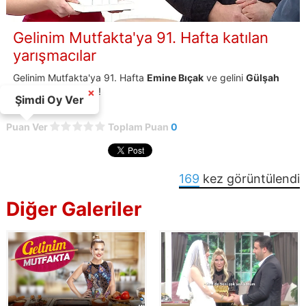
Gelinim Mutfakta'ya 91. Hafta katılan
yarışmacılar
Gelinim Mutfakta'ya 91. Hafta
Emine Bıçak
ve gelini
Gülşah
Mirza Pirnel
katıldı!
×
Şimdi Oy Ver
Puan Ver
Toplam Puan
0
169
kez görüntülendi
Diğer Galeriler