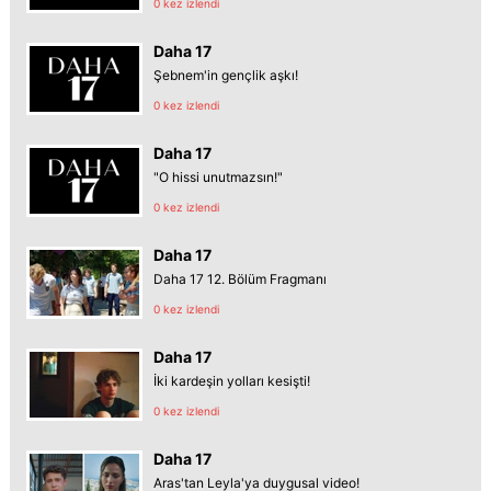
0 kez izlendi
Daha 17
Şebnem'in gençlik aşkı!
0 kez izlendi
Daha 17
"O hissi unutmazsın!"
0 kez izlendi
Daha 17
Daha 17 12. Bölüm Fragmanı
0 kez izlendi
Daha 17
İki kardeşin yolları kesişti!
0 kez izlendi
Daha 17
Aras'tan Leyla'ya duygusal video!