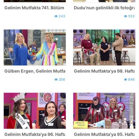
Gelinim Mutfakta 741. Bölüm Fotoğrafları
Dudu'nun gelinlikli ilk fotoğrafl
243
553
Gülben Ergen, Gelinim Mutfakta'da!
Gelinim Mutfakta'ya 98. Hafta k
356
846
Gelinim Mutfakta'ya 96. Hafta katılan yarışmacılar
Gelinim Mutfakta'ya 95. Hafta k