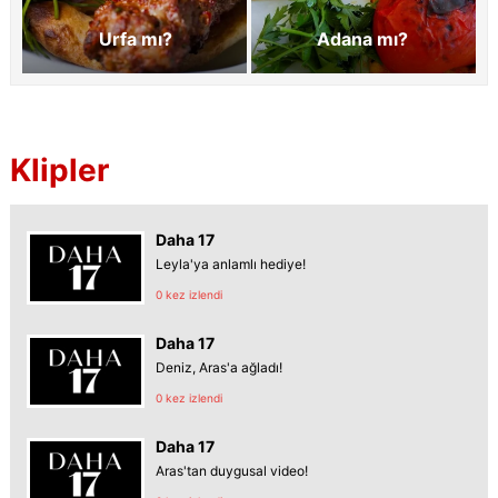
Urfa mı?
Adana mı?
Klipler
Daha 17
Leyla'ya anlamlı hediye!
0 kez izlendi
Daha 17
Deniz, Aras'a ağladı!
0 kez izlendi
Daha 17
Aras'tan duygusal video!