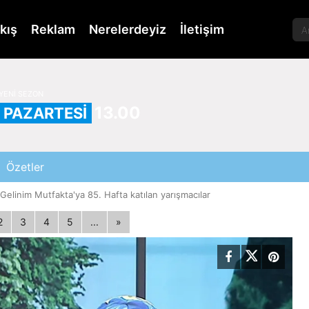
kış
Reklam
Nerelerdeyiz
İletişim
YENİ SEZON
13.00
PAZARTESİ
Özetler
Gelinim Mutfakta'ya 85. Hafta katılan yarışmacılar
2
3
4
5
...
»