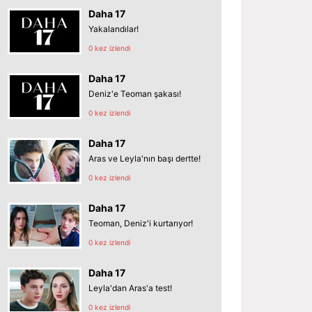
Daha 17
Yakalandılar!
0 kez izlendi
Daha 17
Deniz'e Teoman şakası!
0 kez izlendi
Daha 17
Aras ve Leyla'nın başı dertte!
0 kez izlendi
Daha 17
Teoman, Deniz'i kurtarıyor!
0 kez izlendi
Daha 17
Leyla'dan Aras'a test!
0 kez izlendi