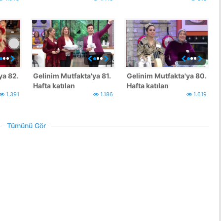
ya 82.
Gelinim Mutfakta'ya 81.
Gelinim Mutfakta'ya 80.
Hafta katılan
Hafta katılan
1.391
1.186
1.619
yarışmacılar
yarışmacılar
Tümünü Gör