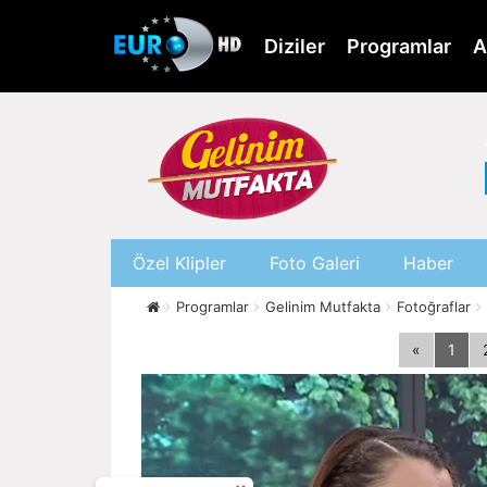
Skip
to
Diziler
Programlar
A
main
content
Özel Klipler
Foto Galeri
Haber
Programlar
Gelinim Mutfakta
Fotoğraflar
«
1