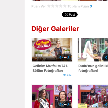
Puan Ver
Toplam Puan
0
Diğer Galeriler
Gelinim Mutfakta 741.
Dudu'nun gelinlikli
Bölüm Fotoğrafları
fotoğrafları!
243