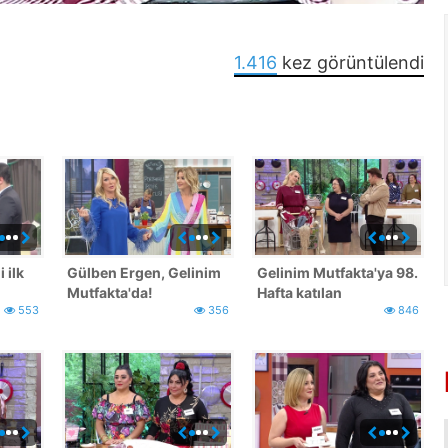
1.416
kez görüntülendi
 ilk
Gülben Ergen, Gelinim
Gelinim Mutfakta'ya 98.
Mutfakta'da!
Hafta katılan
553
356
846
yarışmacılar