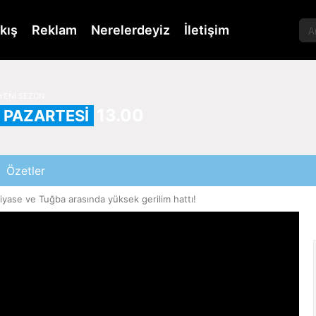
kış
Reklam
Nerelerdeyiz
İletişim
YENİ SEZON
13.00
PAZARTESİ
Özetler
iyase ve Tuğba arasında yüksek gerilim hattı!