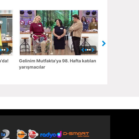
'da!
Gelinim Mutfakta'ya 98. Hafta katılan
yarışmacılar