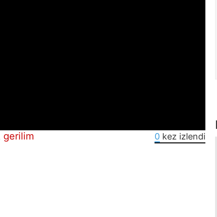
 gerilim
0
kez izlendi