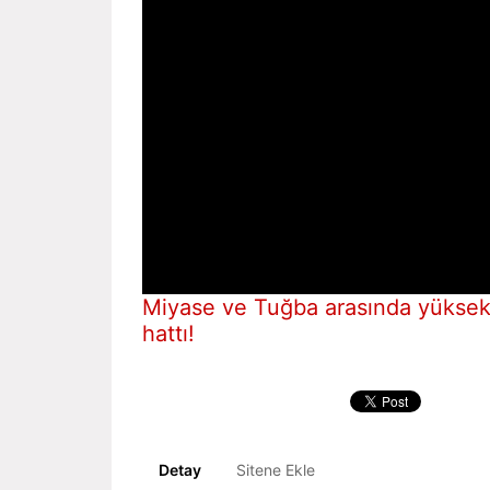
Miyase ve Tuğba arasında yüksek
hattı!
Detay
Sitene Ekle