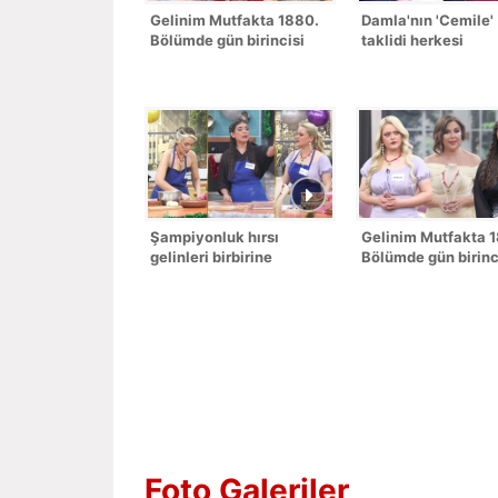
Gelinim Mutfakta 1880.
Damla'nın 'Cemile'
Bölümde gün birincisi
taklidi herkesi
kim oldu?
kahkahaya boğdu!
Şampiyonluk hırsı
Gelinim Mutfakta 
gelinleri birbirine
Bölümde gün birinc
düşürdü!
kim oldu?
Foto Galeriler