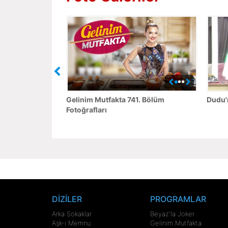
Gelinim Mutfakta 741. Bölüm
Dudu'n
Fotoğrafları
DİZİLER
PROGRAMLAR
Arka Sokaklar
Beyaz'la Joker
Aşk-ı Memnu
Gelinim Mutfakta