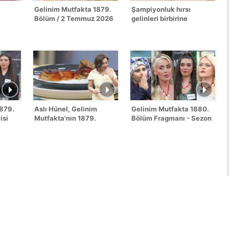
Gelinim Mutfakta 1879.
Şampiyonluk hırsı
Bölüm / 2 Temmuz 2026
gelinleri birbirine
düşürdü!
1879.
Aslı Hünel, Gelinim
Gelinim Mutfakta 1880.
isi
Mutfakta'nın 1879.
Bölüm Fragmanı - Sezon
Bölümünde en yüksek
Finali
puanı kime verdi?