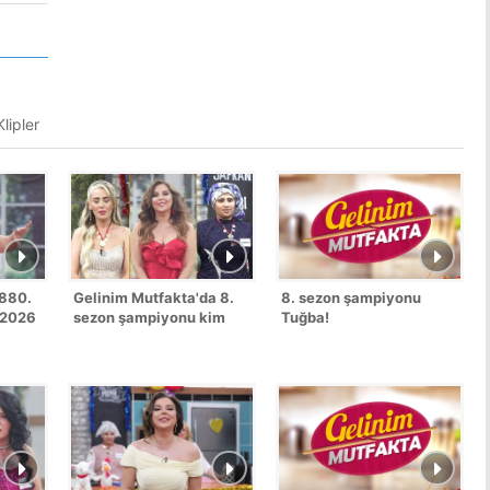
lipler
1880.
Gelinim Mutfakta'da 8.
8. sezon şampiyonu
 2026
sezon şampiyonu kim
Tuğba!
oldu?