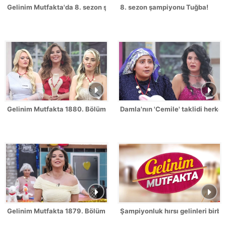
Gelinim Mutfakta'da 8. sezon şampiyonu kim oldu?
8. sezon şampiyonu Tuğba!
Gelinim Mutfakta 1880. Bölümde gün birincisi kim oldu?
Damla'nın 'Cemile' taklidi herk
Gelinim Mutfakta 1879. Bölüm / 2 Temmuz 2026
Şampiyonluk hırsı gelinleri birbi