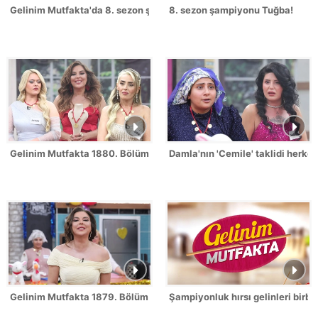
Gelinim Mutfakta'da 8. sezon şampiyonu kim oldu?
8. sezon şampiyonu Tuğba!
Gelinim Mutfakta 1880. Bölümde gün birincisi kim oldu?
Damla'nın 'Cemile' taklidi herk
Gelinim Mutfakta 1879. Bölüm / 2 Temmuz 2026
Şampiyonluk hırsı gelinleri birbi