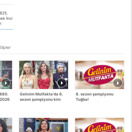
1625.
ek İnci
!
lipler
1880.
Gelinim Mutfakta'da 8.
8. sezon şampiyonu
 2026
sezon şampiyonu kim
Tuğba!
oldu?