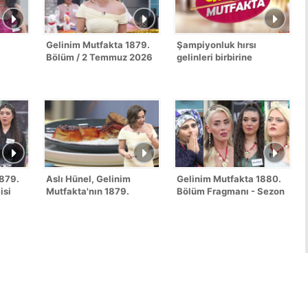
Gelinim Mutfakta 1879.
Şampiyonluk hırsı
Bölüm / 2 Temmuz 2026
gelinleri birbirine
düşürdü!
1879.
Aslı Hünel, Gelinim
Gelinim Mutfakta 1880.
isi
Mutfakta'nın 1879.
Bölüm Fragmanı - Sezon
Bölümünde en yüksek
Finali
puanı kime verdi?