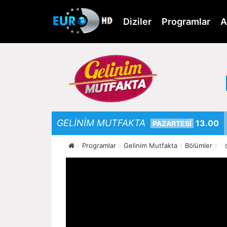
Skip
to
Diziler
Programlar
A
main
content
GELİNİM MUTFAKTA
13.00
PAZARTESİ
Programlar
Gelinim Mutfakta
Bölümler