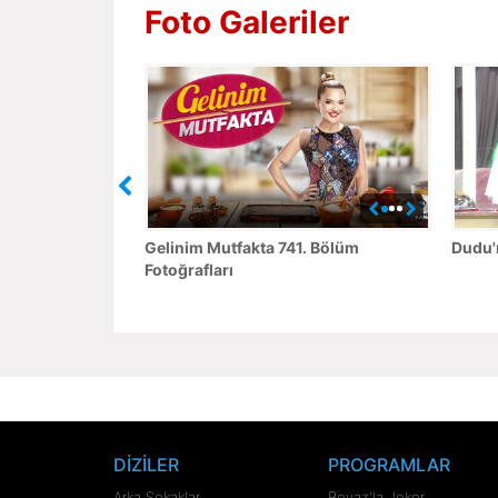
Foto Galeriler
Gelinim Mutfakta 741. Bölüm
Dudu'n
Fotoğrafları
DİZİLER
PROGRAMLAR
Arka Sokaklar
Beyaz'la Joker