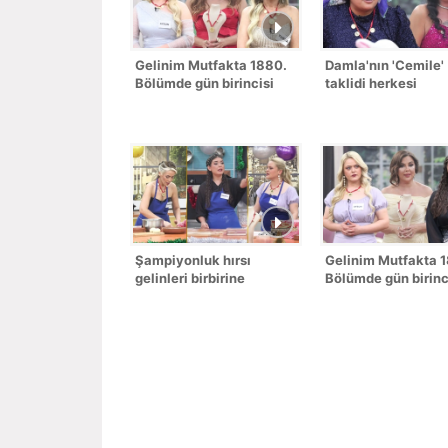
Gelinim Mutfakta 1880.
Damla'nın 'Cemile'
Bölümde gün birincisi
taklidi herkesi
kim oldu?
kahkahaya boğdu!
Şampiyonluk hırsı
Gelinim Mutfakta 
gelinleri birbirine
Bölümde gün birinc
düşürdü!
kim oldu?