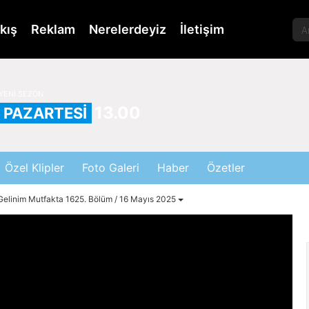
kış
Reklam
Nerelerdeyiz
İletişim
YENİ SEZON
13.00
PAZARTESİ
Özel Klipler
Foto Galeri
Haber
Özetler
Gelinim Mutfakta 1625. Bölüm / 16 Mayıs 2025