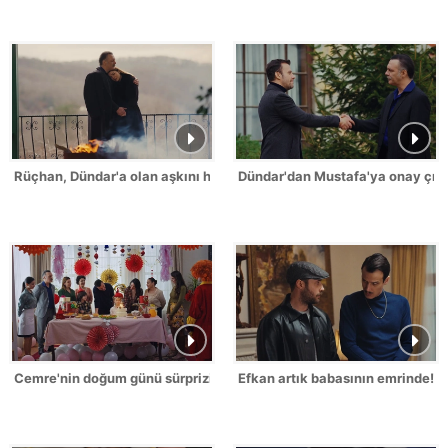
Rüçhan, Dündar'a olan aşkını herkese söyledi!
Dündar'dan Mustafa'ya onay çıkt
Cemre'nin doğum günü sürprizi büyük oldu!
Efkan artık babasının emrinde!