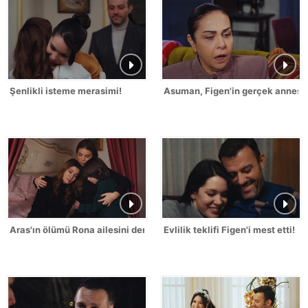
Şenlikli isteme merasimi!
Asuman, Figen'in gerçek annesin
Aras'ın ölümü Rona ailesini derinden sarstı!
Evlilik teklifi Figen'i mest etti!