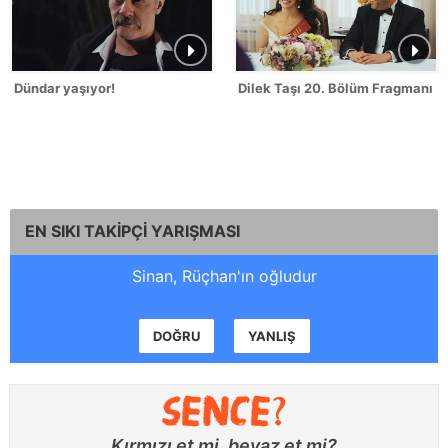
Dündar yaşıyor!
Dilek Taşı 20. Bölüm Fragmanı - 
EN SIKI TAKİPÇİ YARIŞMASI
Sinan, Rüçhan'ın oğludur
DOĞRU
YANLIŞ
Kırmızı et mi, beyaz et mi?