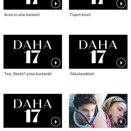
Aras'ın aile özlemi!
Tişört krizi!
Teo, Deniz'i yine kurtardı!
Yakalandılar!