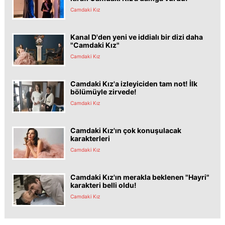
Camdaki Kız
Kanal D'den yeni ve iddialı bir dizi daha
"Camdaki Kız"
Camdaki Kız
Camdaki Kız'a izleyiciden tam not! İlk
bölümüyle zirvede!
Camdaki Kız
Camdaki Kız'ın çok konuşulacak
karakterleri
Camdaki Kız
Camdaki Kız'ın merakla beklenen "Hayri"
karakteri belli oldu!
Camdaki Kız