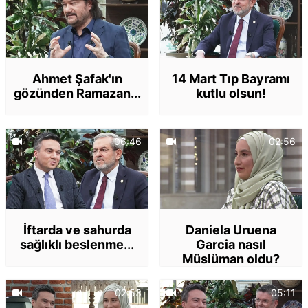
Ahmet Şafak'ın
14 Mart Tıp Bayramı
gözünden Ramazan...
kutlu olsun!
06:46
02:56
İftarda ve sahurda
Daniela Uruena
sağlıklı beslenme...
Garcia nasıl
Müslüman oldu?
02:53
05:11