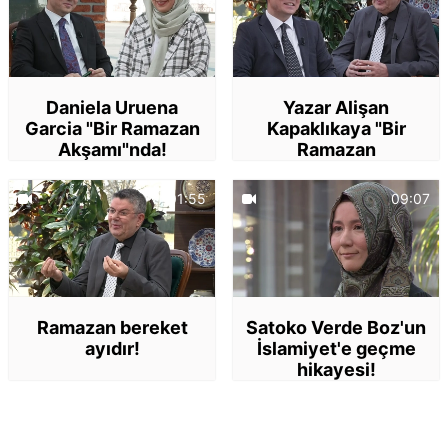
Daniela Uruena
Yazar Alişan
Garcia "Bir Ramazan
Kapaklıkaya "Bir
Akşamı"nda!
Ramazan
Akşamı"nda!
01:55
09:07
Ramazan bereket
Satoko Verde Boz'un
ayıdır!
İslamiyet'e geçme
hikayesi!