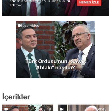
annesinin son nefesinde Müslüman oluşunu
HEMEN İZLE
anlatıyor.
özel video
Türk Ordusu'nun "Savaş
Ahlakı" nasıldı?
İçerikler
03:49
06:48