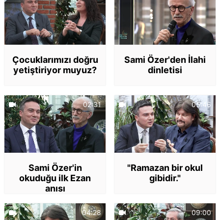
Çocuklarımızı doğru
Sami Özer'den İlahi
yetiştiriyor muyuz?
dinletisi
02:31
05:46
Sami Özer'in
"Ramazan bir okul
okuduğu ilk Ezan
gibidir."
anısı
04:28
09:00