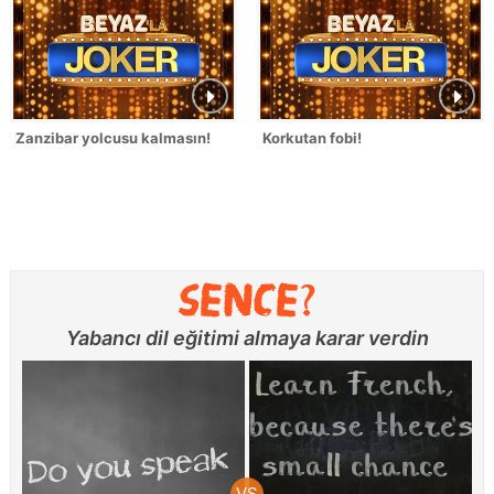
Zanzibar yolcusu kalmasın!
Korkutan fobi!
Yabancı dil eğitimi almaya karar verdin