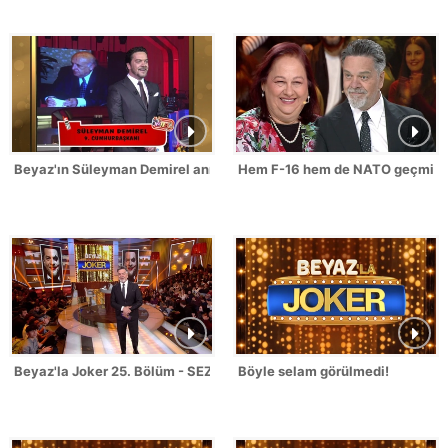
Beyaz'ın Süleyman Demirel anısı!
Hem F-16 hem de NATO geçmişi 
Beyaz'la Joker 25. Bölüm - SEZON FİNALİ
Böyle selam görülmedi!