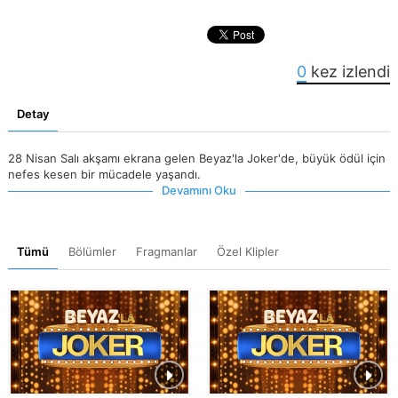
0
kez izlendi
Detay
28 Nisan Salı akşamı ekrana gelen Beyaz'la Joker'de, büyük ödül için
nefes kesen bir mücadele yaşandı.
Devamını Oku
Tümü
Bölümler
Fragmanlar
Özel Klipler