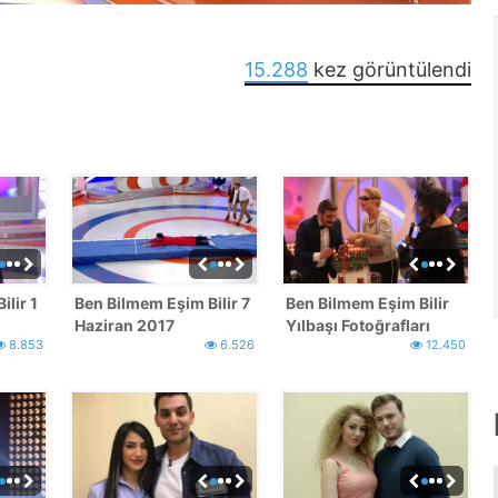
15.288
kez görüntülendi
lir 1
Ben Bilmem Eşim Bilir 7
Ben Bilmem Eşim Bilir
Haziran 2017
Yılbaşı Fotoğrafları
8.853
6.526
12.450
Fotoğrafları