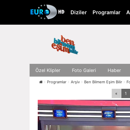
Skip
to
Diziler
Programlar
A
main
content
Özel Klipler
Foto Galeri
Haber
Programlar
Arşiv
Ben Bilmem Eşim Bilir
F
«
1