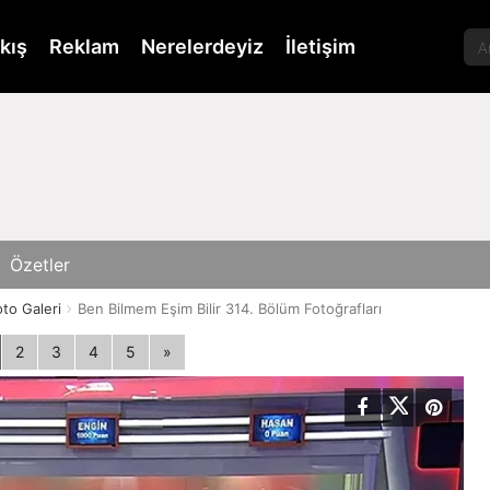
kış
Reklam
Nerelerdeyiz
İletişim
Özetler
oto Galeri
Ben Bilmem Eşim Bilir 314. Bölüm Fotoğrafları
2
3
4
5
»