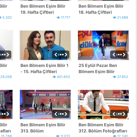
ilir
Ben Bilmem Eşim Bilir
Ben Bilmem Eşim Bilir
19. Hafta Çiftleri
18. Hafta Çiftleri
5.332
17.717
21.689
ilir
Ben Bilmem Eşim Bilir 1
25 Eylül Pazar Ben
- 15. Hafta Çiftleri
Bilmem Eşim Bilir
29.058
401.655
37.852
Fotoğrafları!
ilir
Ben Bilmem Eşim Bilir
Ben Bilmem Eşim Bilir
afları
313. Bölüm
312. Bölüm Fotoğrafları
15.288
11.013
12.245
Fotoğrafları!