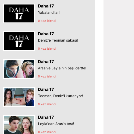
Daha 17
Yakalandılar!
0 kez izlendi
Daha 17
Deniz'e Teoman şakası!
0 kez izlendi
Daha 17
Aras ve Leyla'nın başı dertte!
0 kez izlendi
Daha 17
Teoman, Deniz'i kurtarıyor!
0 kez izlendi
Daha 17
Leyla'dan Aras'a test!
0 kez izlendi